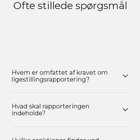
Ofte stillede spørgsmål
Hvem er omfattet af kravet om
ligestillingsrapportering?
Offentlige myndigheder, kommuner, regioner
og private virksomheder med over 50 ansatte.
Hvad skal rapporteringen
indeholde?
Kønsfordeling i ledelse, statistik på løn, måltal
og strategier for ligestilling.