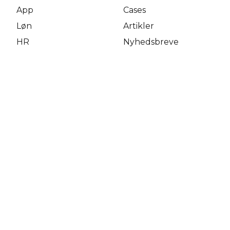
App
Cases
Løn
Artikler
HR
Nyhedsbreve
Service­
Kurser
abonnementer
Intega
Om os
Presse
Karriere
Book demo
Opsigelse og konkurs
Kontakt os
Kontakt support
kontakt vores salgsteam