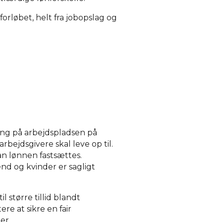
rløbet, helt fra jobopslag og
ling på arbejdspladsen på
rbejdsgivere skal leve op til.
an lønnen fastsættes.
nd og kvinder er sagligt
 større tillid blandt
re at sikre en fair
er.