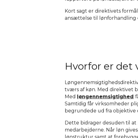
Kort sagt er direktivets for
ansættelse til lønforhandling 
Hvorfor er det 
Løngennemsigtighedsdirektivet 
tværs af køn. Med direktivet b
Med
løngennemsigtighed
f
Samtidig får virksomheder pli
begrundede ud fra objektive o
Dette bidrager desuden til at 
medarbejderne. Når løn gives ef
lønstruktur samt at forebyg