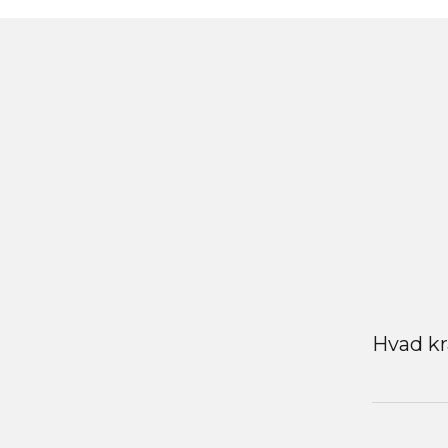
Hvad kr
EU’s løn
initiativ