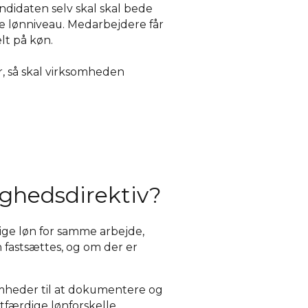
andidaten selv skal skal bede
de lønniveau. Medarbejdere får
lt på køn.
r, så skal virksomheden
ghedsdirektiv?
lige løn for samme arbejde,
 fastsættes, og om der er
somheder til at dokumentere og
tfærdige lønforskelle.