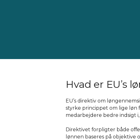
Hvad er EU’s l
EU’s direktiv om løngennemsig
styrke princippet om lige løn
medarbejdere bedre indsigt i,
Direktivet forpligter både off
lønnen baseres på objektive og