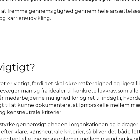
mål at fremme gennemsigtighed gennem hele ansættelsesfo
og karriereudvikling.
vigtigt?
er vigtigt, fordi det skal sikre retfærdighed og ligestil
evæger man sig fra idealer til konkrete lovkrav, som alle a
år medarbejderne mulighed for og ret til indsigt i, hvord
gt til at kunne dokumentere, at lønforskelle mellem mæ
g kønsneutrale kriterier.
styrke gennemsigtigheden i organisationen og bidrager til
ter klare, kønsneutrale kriterier, så bliver det både lette
ge potentielle ligelønsproblemer mellem mænd og kvind