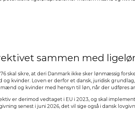
ektivet sammen med ligelø
976 skal sikre, at deri Danmark ikke sker lønmæssig for
 og kvinder. Loven er derfor et dansk, juridisk grundlag
e mænd og kvinder med hensyn til løn, når der udføres 
tiv er derimod vedtaget i EU i 2023, og skal implemente
ning senest i juni 2026, det vil sige også i dansk lovgivn