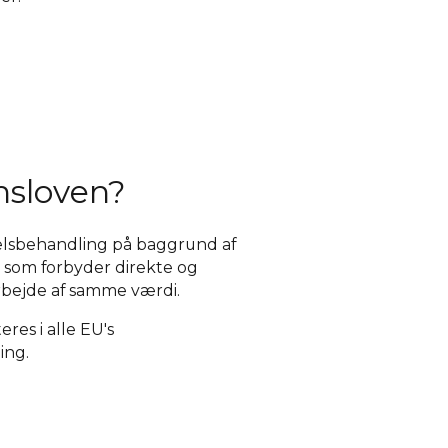
nsloven?
skelsbehandling på baggrund af
, som forbyder direkte og
arbejde af samme værdi.
res i alle EU's
ing.