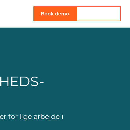
g ind
Book demo
Tag kontakt
GHEDS-
r for lige arbejde i