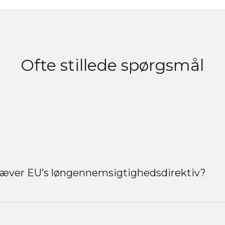
Ofte stillede spørgsmål
æver EU’s løngennemsigtighedsdirektiv?
gennemsigtighedsdirektiv indeholder en række konkrete
er, som virksomheder skal leve op til. Det omhandler bl.a.