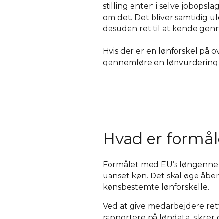
stilling enten i selve jobopsl
om det. Det bliver samtidig u
desuden ret til at kende genne
Hvis der er en lønforskel på 
gennemføre en lønvurdering
Hvad er formå
Formålet med EU’s løngennemsi
uanset køn. Det skal øge åben
kønsbestemte lønforskelle.
Ved at give medarbejdere rett
rapportere på løndata, sikrer 