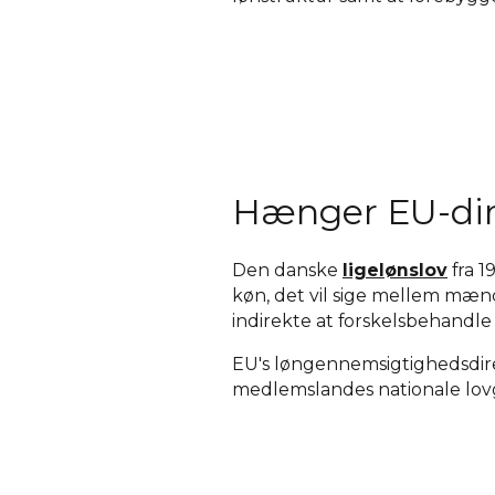
Hænger EU-dir
Den danske
ligelønslov
fra 1
køn, det vil sige mellem mænd
indirekte at forskelsbehandl
EU's løngennemsigtighedsdirek
medlemslandes nationale lovgiv