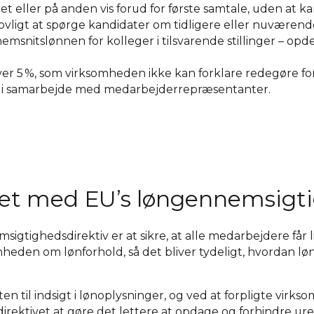
aget eller på anden vis forud for første samtale, uden at k
lovligt at spørge kandidater om tidligere eller nuværen
msnitslønnen for kolleger i tilsvarende stillinger – opde
over 5 %, som virksomheden ikke kan forklare redegøre fo
 i samarbejde med medarbejderrepræsentanter.
let med EU’s løngennemsigti
gtighedsdirektiv er at sikre, at alle medarbejdere får 
heden om lønforhold, så det bliver tydeligt, hvordan løn
en til indsigt i lønoplysninger, og ved at forpligte virk
direktivet at gøre det lettere at opdage og forhindre ure