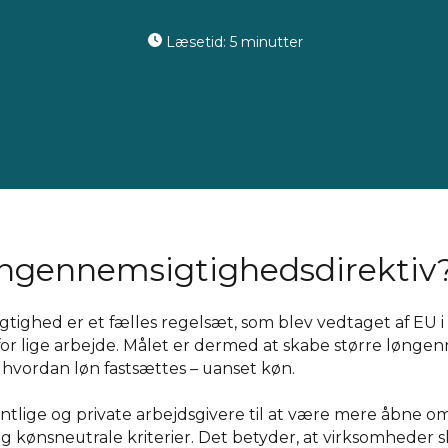
Læsetid: 5 minutter
øngennemsigtighedsdirektiv
tighed er et fælles regelsæt, som blev vedtaget af EU i 
 for lige arbejde. Målet er dermed at skabe større lønge
 hvordan løn fastsættes – uanset køn.
entlige og private arbejdsgivere til at være mere åbne om
 kønsneutrale kriterier. Det betyder, at virksomheder ska