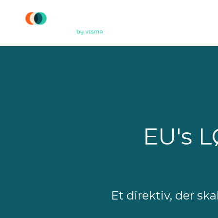
Løsnin
EU's 
Et direktiv, der sk