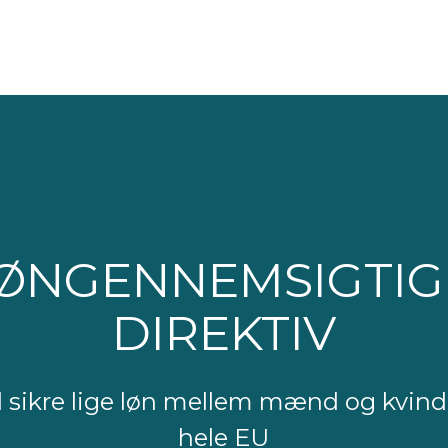
ger
Viden
Cases
Compliance
Om os
Lo
LØNGENNEMSIGTI
DIREKTIV
al sikre lige løn mellem mænd og kvinde
hele EU