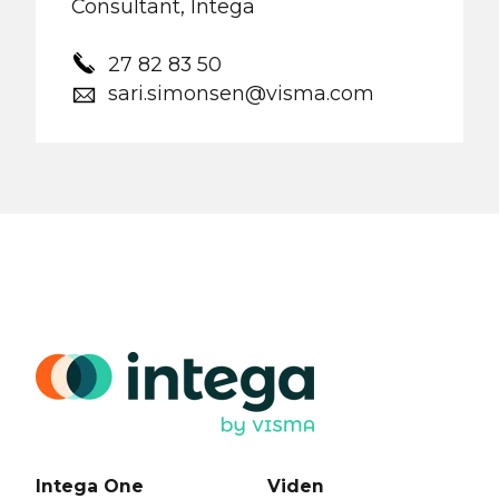
Consultant, Intega
27 82 83 50
sari.simonsen@visma.com
Intega One
Viden