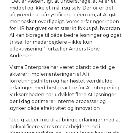
"Det er væsentligt at understrege, at AI er et
middel og ikke et mål i sig selv. Derfor er det
afgørende at afmystificere idéen om, at AI gør
mennesket overflødigt. Vores erfaringer inden
for HR har givet os et stærkt fokus på, hvordan
AI kan bidrage til både bedre løsninger og øget
trivsel for medarbejdere – ikke kun
effektivisering,” fortæller Anders René
Andersen.
Visma Enterprise har været blandt de tidlige
aktører i implementeringen af AI i
forretningsdriften og har høstet værdifulde
erfaringer med best practice for AI-integrering.
Virksomheden har udviklet flere AI-løsninger,
der i dag optimerer interne processer og
styrker både effektivitet og innovation.
"Jeg glæder mig til at bringe erfaringer med at
opkvalificere vores medarbejdere ind i