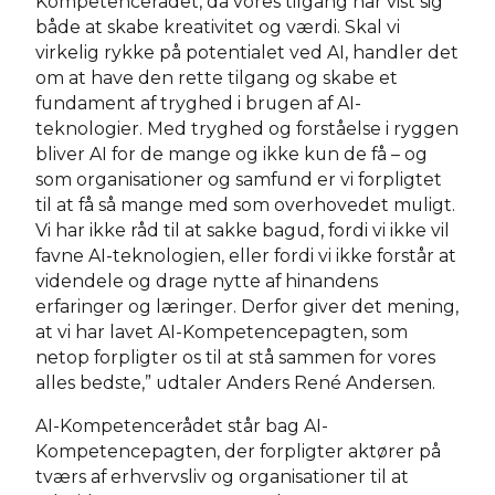
Kompetencerådet, da vores tilgang har vist sig
både at skabe kreativitet og værdi. Skal vi
virkelig rykke på potentialet ved AI, handler det
om at have den rette tilgang og skabe et
fundament af tryghed i brugen af AI-
teknologier. Med tryghed og forståelse i ryggen
bliver AI for de mange og ikke kun de få – og
som organisationer og samfund er vi forpligtet
til at få så mange med som overhovedet muligt.
Vi har ikke råd til at sakke bagud, fordi vi ikke vil
favne AI-teknologien, eller fordi vi ikke forstår at
videndele og drage nytte af hinandens
erfaringer og læringer. Derfor giver det mening,
at vi har lavet AI-Kompetencepagten, som
netop forpligter os til at stå sammen for vores
alles bedste,” udtaler Anders René Andersen.
AI-Kompetencerådet står bag AI-
Kompetencepagten, der forpligter aktører på
tværs af erhvervsliv og organisationer til at